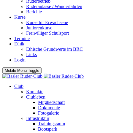
Ruderbetrieb
Ruderanlässe / Wanderfahrten
Berichte
Kurse
Kurse für Erwachsene
Juniorenkurse
Freiwilliger Schulsport
Termine
Ethik
Ethische Grundwerte im BRC
Links
Login
Mobile Menu Toggle
Club
Kontakte
Clubleben
Mitgliedschaft
Dokumente
Fotogalerie
Infrastruktur
Trainingsraum
Bootspark