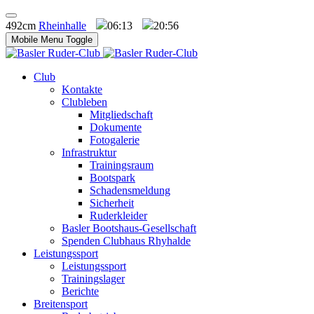
492cm
Rheinhalle
06:13
20:56
Mobile Menu Toggle
Club
Kontakte
Clubleben
Mitgliedschaft
Dokumente
Fotogalerie
Infrastruktur
Trainingsraum
Bootspark
Schadensmeldung
Sicherheit
Ruderkleider
Basler Bootshaus-Gesellschaft
Spenden Clubhaus Rhyhalde
Leistungssport
Leistungssport
Trainingslager
Berichte
Breitensport