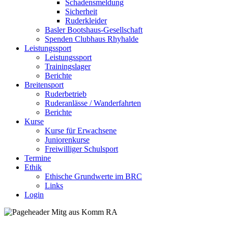
Schadensmeldung
Sicherheit
Ruderkleider
Basler Bootshaus-Gesellschaft
Spenden Clubhaus Rhyhalde
Leistungssport
Leistungssport
Trainingslager
Berichte
Breitensport
Ruderbetrieb
Ruderanlässe / Wanderfahrten
Berichte
Kurse
Kurse für Erwachsene
Juniorenkurse
Freiwilliger Schulsport
Termine
Ethik
Ethische Grundwerte im BRC
Links
Login