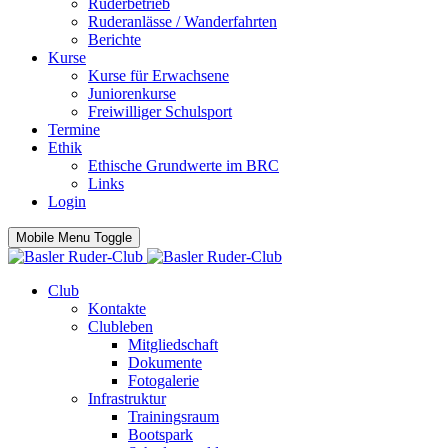
Ruderbetrieb
Ruderanlässe / Wanderfahrten
Berichte
Kurse
Kurse für Erwachsene
Juniorenkurse
Freiwilliger Schulsport
Termine
Ethik
Ethische Grundwerte im BRC
Links
Login
Mobile Menu Toggle
Club
Kontakte
Clubleben
Mitgliedschaft
Dokumente
Fotogalerie
Infrastruktur
Trainingsraum
Bootspark