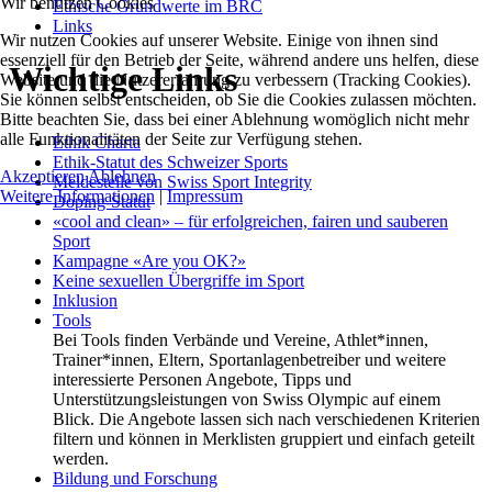
Wir benutzen Cookies
Ethische Grundwerte im BRC
Links
Wir nutzen Cookies auf unserer Website. Einige von ihnen sind
essenziell für den Betrieb der Seite, während andere uns helfen, diese
Wichtige Links
Website und die Nutzererfahrung zu verbessern (Tracking Cookies).
Sie können selbst entscheiden, ob Sie die Cookies zulassen möchten.
Bitte beachten Sie, dass bei einer Ablehnung womöglich nicht mehr
alle Funktionalitäten der Seite zur Verfügung stehen.
Ethik Charta
Ethik-Statut des Schweizer Sports
Akzeptieren
Ablehnen
Meldestelle von Swiss Sport Integrity
Weitere Informationen
|
Impressum
Doping-Statut
«cool and clean» – für erfolgreichen, fairen und sauberen
Sport
Kampagne «Are you OK?»
Keine sexuellen Übergriffe im Sport
Inklusion
Tools
Bei Tools finden Verbände und Vereine, Athlet*innen,
Trainer*innen, Eltern, Sportanlagenbetreiber und weitere
interessierte Personen Angebote, Tipps und
Unterstützungsleistungen von Swiss Olympic auf einem
Blick. Die Angebote lassen sich nach verschiedenen Kriterien
filtern und können in Merklisten gruppiert und einfach geteilt
werden.
Bildung und Forschung