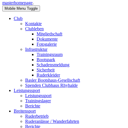
masterhomepage
.
Mobile Menu Toggle
Club
Kontakte
Clubleben
Mitgliedschaft
Dokumente
Fotogalerie
Infrastruktur
Trainingsraum
Bootspark
Schadensmeldung
Sicherheit
Ruderkleider
Basler Bootshaus-Gesellschaft
Spenden Clubhaus Rhyhalde
Leistungssport
Leistungssport
Trainingslager
Berichte
Breitensport
Ruderbetrieb
Ruderanlässe / Wanderfahrten
Berichte