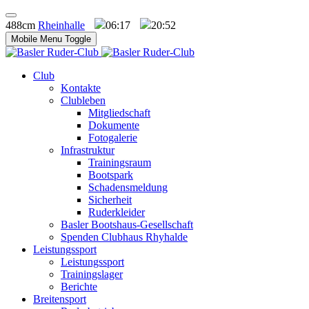
488cm
Rheinhalle
06:17
20:52
Mobile Menu Toggle
Club
Kontakte
Clubleben
Mitgliedschaft
Dokumente
Fotogalerie
Infrastruktur
Trainingsraum
Bootspark
Schadensmeldung
Sicherheit
Ruderkleider
Basler Bootshaus-Gesellschaft
Spenden Clubhaus Rhyhalde
Leistungssport
Leistungssport
Trainingslager
Berichte
Breitensport