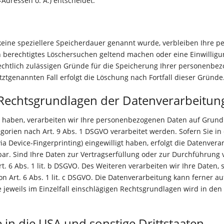
Adressen o. Ä.) entscheidet.
keine speziellere Speicherdauer genannt wurde, verbleiben Ihre 
in berechtigtes Löschersuchen geltend machen oder eine Einwillig
rechtlich zulässigen Gründe für die Speicherung Ihrer personenbez
ztgenannten Fall erfolgt die Löschung nach Fortfall dieser Gründe
Rechtsgrundlagen der Datenverarbeitung
t haben, verarbeiten wir Ihre personenbezogenen Daten auf Grundlag
egorien nach Art. 9 Abs. 1 DSGVO verarbeitet werden. Sofern Sie in
 via Device-Fingerprinting) eingewilligt haben, erfolgt die Datenver
ufbar. Sind Ihre Daten zur Vertragserfüllung oder zur Durchführung
. 6 Abs. 1 lit. b DSGVO. Des Weiteren verarbeiten wir Ihre Daten, 
on Art. 6 Abs. 1 lit. c DSGVO. Die Datenverarbeitung kann ferner 
die jeweils im Einzelfall einschlägigen Rechtsgrundlagen wird in de
in die USA und sonstige Drittstaaten