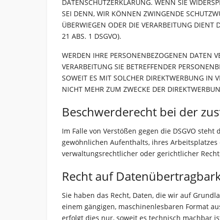
DATENSCHUTZERKLÄRUNG. WENN SIE WIDERSPR
SEI DENN, WIR KÖNNEN ZWINGENDE SCHUTZWÜR
ÜBERWIEGEN ODER DIE VERARBEITUNG DIENT
21 ABS. 1 DSGVO).
WERDEN IHRE PERSONENBEZOGENEN DATEN VERA
VERARBEITUNG SIE BETREFFENDER PERSONENB
SOWEIT ES MIT SOLCHER DIREKTWERBUNG IN 
NICHT MEHR ZUM ZWECKE DER DIREKTWERBUNG
Beschwerde­recht bei der zus
Im Falle von Verstößen gegen die DSGVO steht 
gewöhnlichen Aufenthalts, ihres Arbeitsplatze
verwaltungsrechtlicher oder gerichtlicher Recht
Recht auf Daten­übertrag­bark
Sie haben das Recht, Daten, die wir auf Grundlag
einem gängigen, maschinenlesbaren Format aush
erfolgt dies nur, soweit es technisch machbar is