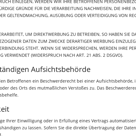
UCH EINLEGEN, WERDEN WIR IHRE BETROFFENEN PERSONENBEZO
DIGE GRÜNDE FÜR DIE VERARBEITUNG NACHWEISEN, DIE IHRE IN
 DER GELTENDMACHUNG, AUSÜBUNG ODER VERTEIDIGUNG VON RE
RBEITET, UM DIREKTWERBUNG ZU BETREIBEN, SO HABEN SIE DA
EZOGENER DATEN ZUM ZWECKE DERARTIGER WERBUNG EINZULEGEN;
VERBINDUNG STEHT. WENN SIE WIDERSPRECHEN, WERDEN IHRE 
 VERWENDET (WIDERSPRUCH NACH ART. 21 ABS. 2 DSGVO).
tändigen Aufsichts­behörde
den Betroffenen ein Beschwerderecht bei einer Aufsichtsbehörde, 
s oder des Orts des mutmaßlichen Verstoßes zu. Das Beschwerdere
sbehelfe.
eit
e Ihrer Einwilligung oder in Erfüllung eines Vertrags automatisiert
ändigen zu lassen. Sofern Sie die direkte Übertragung der Daten
t.