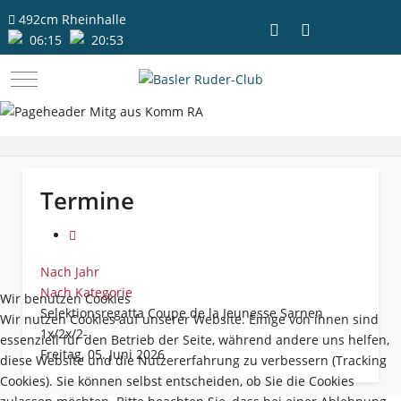
492cm
Rheinhalle
06:15
20:53
Mobile Menu Toggle
Termine
Nach Jahr
Nach Kategorie
Wir benutzen Cookies
Selektionsregatta Coupe de la Jeunesse Sarnen
Wir nutzen Cookies auf unserer Website. Einige von ihnen sind
1x/2x/2-
essenziell für den Betrieb der Seite, während andere uns helfen,
Freitag, 05. Juni 2026
diese Website und die Nutzererfahrung zu verbessern (Tracking
Cookies). Sie können selbst entscheiden, ob Sie die Cookies