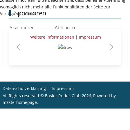
zulassen möchten. Bitte beachten Sie, dass bei einer Ablehnung
womöglich nicht mehr alle Funktionalitäten der Seite zur
Sponsoren
Verfügung stehen.
Akzeptieren
Ablehnen
Weitere Informationen
|
Impressum
Datenschutzerklärung
Impressum
All Rights reserved © Basler Ruder-Club 2026, Powered by
masterhomepage
.