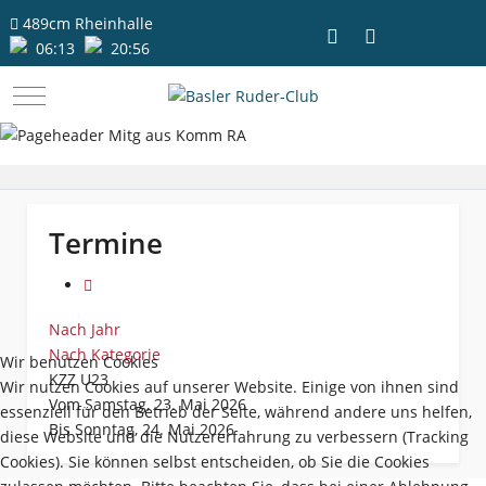
489cm
Rheinhalle
06:13
20:56
Mobile Menu Toggle
Termine
Nach Jahr
Nach Kategorie
Wir benutzen Cookies
KZZ U23
Wir nutzen Cookies auf unserer Website. Einige von ihnen sind
Vom Samstag, 23. Mai 2026
essenziell für den Betrieb der Seite, während andere uns helfen,
Bis Sonntag, 24. Mai 2026
diese Website und die Nutzererfahrung zu verbessern (Tracking
Cookies). Sie können selbst entscheiden, ob Sie die Cookies