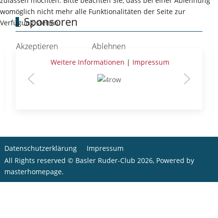
zulassen möchten. Bitte beachten Sie, dass bei einer Ablehnung
womöglich nicht mehr alle Funktionalitäten der Seite zur
Sponsoren
Verfügung stehen.
Akzeptieren
Ablehnen
Weitere Informationen
|
Impressum
Datenschutzerklärung
Impressum
All Rights reserved © Basler Ruder-Club 2026, Powered by
masterhomepage
.