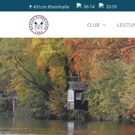
06:14
20:55
491cm
Rheinhalle
CLUB
LEISTU