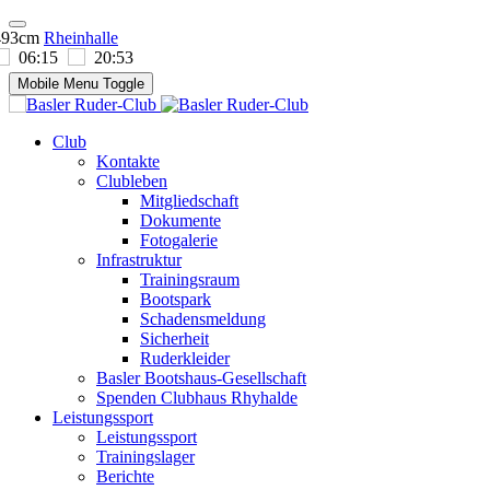
493cm
Rheinhalle
06:15
20:53
Mobile Menu Toggle
Club
Kontakte
Clubleben
Mitgliedschaft
Dokumente
Fotogalerie
Infrastruktur
Trainingsraum
Bootspark
Schadensmeldung
Sicherheit
Ruderkleider
Basler Bootshaus-Gesellschaft
Spenden Clubhaus Rhyhalde
Leistungssport
Leistungssport
Trainingslager
Berichte