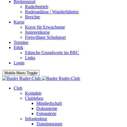
Breitensport
Ruderbetrieb
Ruderanlässe / Wanderfahrten
Berichte
Kurse
Kurse für Erwachsene
Juniorenkurse
Freiwilliger Schulsport
Termine
Ethik
Ethische Grundwerte im BRC
Links
Login
Mobile Menu Toggle
Club
Kontakte
Clubleben
Mitgliedschaft
Dokumente
Fotogalerie
Infrastruktur
Trainingsraum