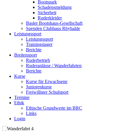
Bootspark
Schadensmeldung
Sicherheit
Ruderkleider
Basler Bootshaus-Gesellschaft
Spenden Clubhaus Rhyhalde
Leistungssport
Leistungssport
Trainingslager
Berichte
Breitensport
Ruderbetrieb
Ruderanlässe / Wanderfahrten
Berichte
Kurse
Kurse für Erwachsene
Juniorenkurse
Freiwilliger Schulsport
Termine
Ethik
Ethische Grundwerte im BRC
Links
Login