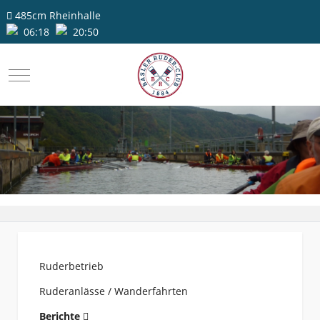
485cm
Rheinhalle
06:18
20:50
Mobile Menu Toggle
Ruderbetrieb
Ruderanlässe / Wanderfahrten
Berichte