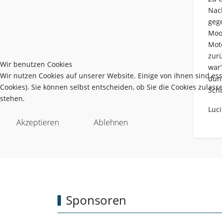
Nac
geg
Mool
Mot
zur
Wir benutzen Cookies
war’
Wir nutzen Cookies auf unserer Website. Einige von ihnen sind es
dunk
Cookies). Sie können selbst entscheiden, ob Sie die Cookies zulas
Sch
stehen.
Luc
Akzeptieren
Ablehnen
Sponsoren