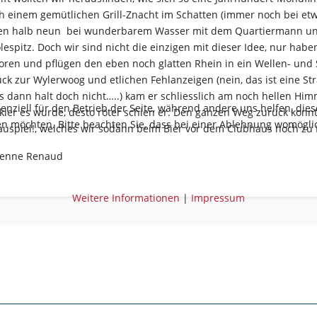
h einem gemütlichen Grill-Znacht im Schatten (immer noch bei etw
en halb neun bei wunderbarem Wasser mit dem Quartiermann un
espitz. Doch wir sind nicht die einzigen mit dieser Idee, nur habe
oren und pflügen den eben noch glatten Rhein in ein Wellen- un
ück zur Wylerwoog und etlichen Fehlanzeigen (nein, das ist eine 
s dann halt doch nicht…..) kam er schliesslich am noch hellen Him
senziell für den Betrieb der Seite, während andere uns helfen, di
ler es wurde, desto röter schien er. Den ganzen Weg zurück konnt
sen möchten. Bitte beachten Sie, dass bei einer Ablehnung womöglic
auspiel!, welches wir sodann beim Bier vor dem Clubhaus noch zu
ienne Renaud
Weitere Informationen
|
Impressum