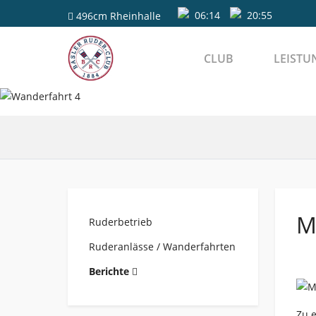
06:14
20:55
496cm
Rheinhalle
CLUB
LEISTU
M
Ruderbetrieb
Ruderanlässe / Wanderfahrten
Berichte
Zu e