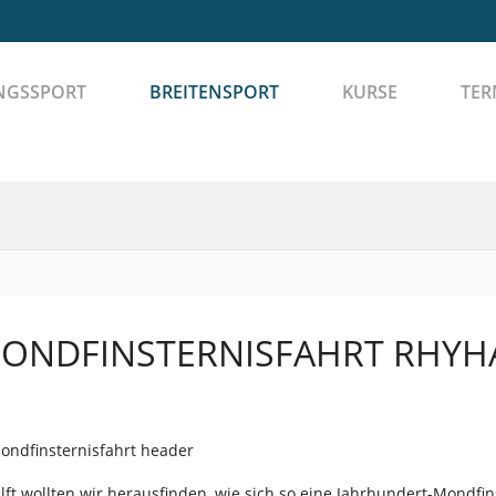
NGSSPORT
BREITENSPORT
KURSE
TER
ONDFINSTERNISFAHRT RHYHA
lft wollten wir herausfinden, wie sich so eine Jahrhundert-Mondfi