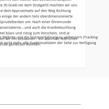
a 30 Grad) vor dem Strytgärtli machten wir uns
d dem Approximativ auf den Weg Richtung
n einige der andern teils überdimensionierte
d Sprudelbecken um. Nach einer Ehrenrunde
Strassenlaterne….und auch die Kranbeleuchtung
mel blass und riesig zum Vorschein. Und je
ese Website und die Nutzererfahrung zu verbessern (Tracking
en wir ihn bestaunen - ein wahrhaft feierliches
h nicht mehr alle Funktionalitäten der Seite zur Verfügung
 Ende geniessen konnten.