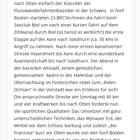
nach Olten einfach der Klassiker der
Flusswanderfahrtenklassiker in der Schweiz. In fünf
Booten starteten 23 BRC’ler/innen die Fahrt beim
Seeclub Biel um nach einer kurzen Fahrt auf dem
Zihlkanal durch Biel (so heisst er wirklich!!) die erste
Etappe auf der Aare nach Solothurn (ca. 35 km) in
Angriff zu nehmen. Nach einer ersten kanalisierten
Strecke mäandriert die Aare durch eine wunderbare
Auenlandschaft bis nach Solothurn. Der Abend in
der barocken Altstadt, einem gemütlichen,
gemeinsamen Apéro in der Hafenbar und der
Übernachtung im historischen Hotel zum „Roten
Ochsen“ in der Vorstadt war ein Erlebnis für sich!
Die anspruchsvolle Strecke am Sonntag mit 40 km
und vier Kraftwerken bis nach Olten forderte nun
die sportlichen Qualitäten! Das Umsetzen mit ganz
unterschiedlichen Techniken, das Wynauer Eck, der
Wirbel vor dem Schloss Aarburg und zuletzt „der
Franzose“ kurz vor Olten wurde von den fünf Booten
bestens gemeistert und da uns das Bootshaus des