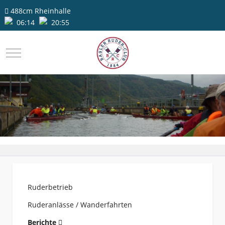
488cm
Rheinhalle
06:14
20:55
Mobile Menu Toggle
Ruderbetrieb
Ruderanlässe / Wanderfahrten
Berichte