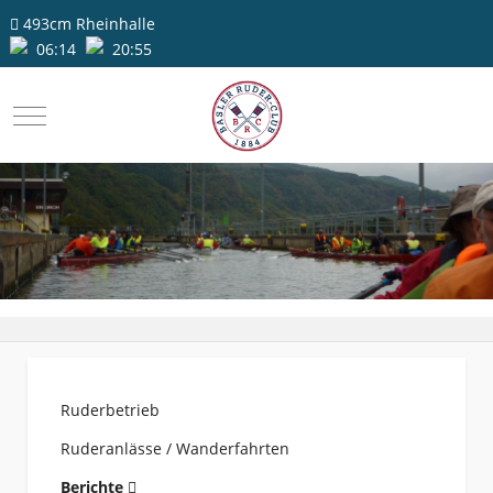
493cm
Rheinhalle
06:14
20:55
Mobile Menu Toggle
Ruderbetrieb
Ruderanlässe / Wanderfahrten
Berichte