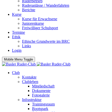
Ruderbetrieb
Ruderanlässe / Wanderfahrten
Berichte
Kurse
Kurse für Erwachsene
Juniorenkurse
Freiwilliger Schulsport
Termine
Ethik
Ethische Grundwerte im BRC
Links
Login
Mobile Menu Toggle
Club
Kontakte
Clubleben
Mitgliedschaft
Dokumente
Fotogalerie
Infrastruktur
Trainingsraum
Bootspark