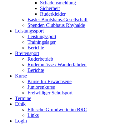
Schadensmeldung
Sicherheit
Ruderkleider
Basler Bootshaus-Gesellschaft
Spenden Clubhaus Rhyhalde
Leistungssport
Leistungssport
Trainingslager
Berichte
Breitensport
Ruderbetrieb
Ruderanlässe / Wanderfahrten
Berichte
Kurse
Kurse für Erwachsene
Juniorenkurse
Freiwilliger Schulsport
Termine
Ethik
Ethische Grundwerte im BRC
Links
Login