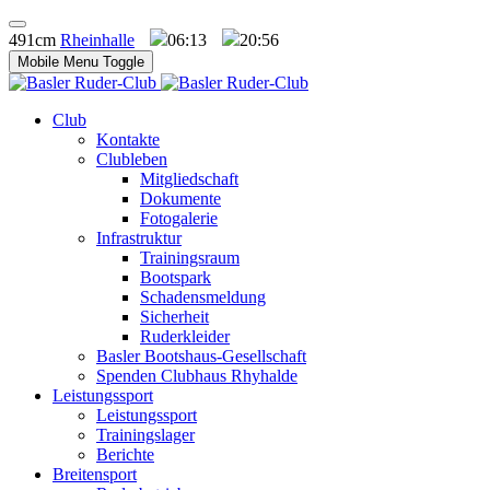
491cm
Rheinhalle
06:13
20:56
Mobile Menu Toggle
Club
Kontakte
Clubleben
Mitgliedschaft
Dokumente
Fotogalerie
Infrastruktur
Trainingsraum
Bootspark
Schadensmeldung
Sicherheit
Ruderkleider
Basler Bootshaus-Gesellschaft
Spenden Clubhaus Rhyhalde
Leistungssport
Leistungssport
Trainingslager
Berichte
Breitensport