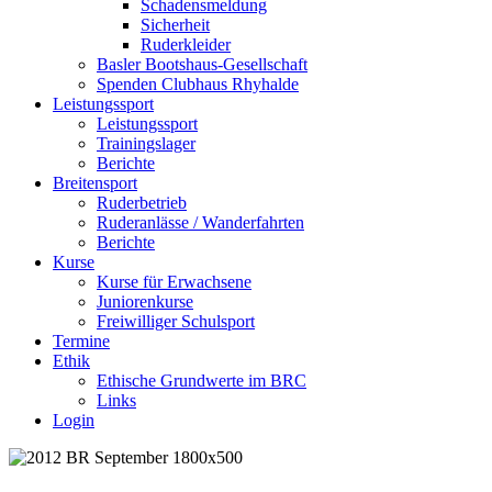
Schadensmeldung
Sicherheit
Ruderkleider
Basler Bootshaus-Gesellschaft
Spenden Clubhaus Rhyhalde
Leistungssport
Leistungssport
Trainingslager
Berichte
Breitensport
Ruderbetrieb
Ruderanlässe / Wanderfahrten
Berichte
Kurse
Kurse für Erwachsene
Juniorenkurse
Freiwilliger Schulsport
Termine
Ethik
Ethische Grundwerte im BRC
Links
Login