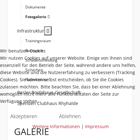
Dokumente
Fotogalerie
More about: Infrastruktur
Infrastruktur
Trainingsraum
Wir benutzen Cookies
Bootspark
Wir nutzen Cookies auf unserer Website. Einige von ihnen sind
Schadensmeldung
essenziell für den Betrieb der Seite, während andere uns helfen,
Sicherheit
diese Website und die Nutzererfahrung zu verbessern (Tracking
Cookies). Sie können selbst entscheiden, ob Sie die Cookies
Ruderkleider
zulassen möchten. Bitte beachten Sie, dass bei einer Ablehnung
Basler Bootshaus-Gesellschaft
womöglich nicht mehr alle Funktionalitäten der Seite zur
Verfügung stehen.
Spenden Clubhaus Rhyhalde
Akzeptieren
Ablehnen
Weitere Informationen
|
Impressum
GALERIE