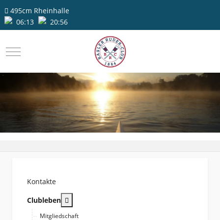
495cm
Rheinhalle
06:13
20:56
Mobile Menu Toggle
Kontakte
More about: Clubleben
Clubleben
Mitgliedschaft