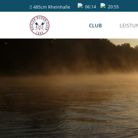
06:14
20:55
485cm
Rheinhalle
CLUB
LEISTU