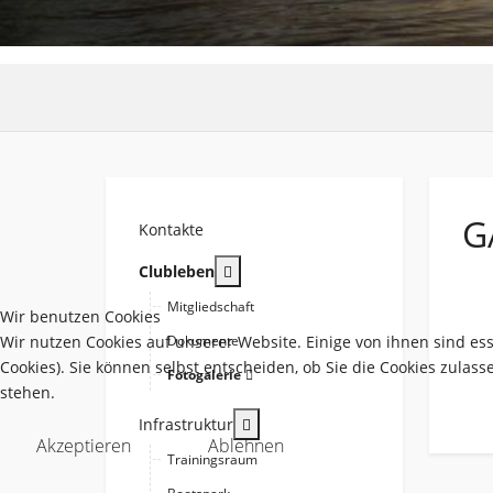
G
Kontakte
More about: Clubleben
Clubleben
Mitgliedschaft
Wir benutzen Cookies
Wir nutzen Cookies auf unserer Website. Einige von ihnen sind es
Dokumente
Cookies). Sie können selbst entscheiden, ob Sie die Cookies zulas
Fotogalerie
stehen.
More about: Infrastruktur
Infrastruktur
Akzeptieren
Ablehnen
Trainingsraum