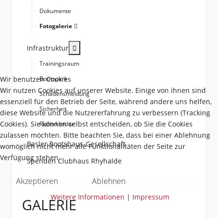
Dokumente
Fotogalerie
More about: Infrastruktur
Infrastruktur
Trainingsraum
Wir benutzen Cookies
Bootspark
Wir nutzen Cookies auf unserer Website. Einige von ihnen sind
Schadensmeldung
essenziell für den Betrieb der Seite, während andere uns helfen,
Sicherheit
diese Website und die Nutzererfahrung zu verbessern (Tracking
Cookies). Sie können selbst entscheiden, ob Sie die Cookies
Ruderkleider
zulassen möchten. Bitte beachten Sie, dass bei einer Ablehnung
Basler Bootshaus-Gesellschaft
womöglich nicht mehr alle Funktionalitäten der Seite zur
Verfügung stehen.
Spenden Clubhaus Rhyhalde
Akzeptieren
Ablehnen
Weitere Informationen
|
Impressum
GALERIE