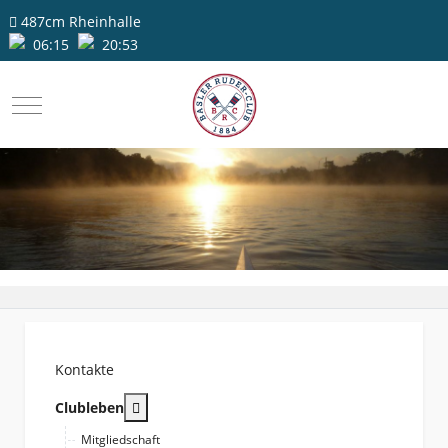
487cm
Rheinhalle
06:15
20:53
Mobile Menu Toggle
Kontakte
More about: Clubleben
Clubleben
Mitgliedschaft