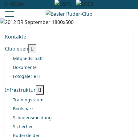
489cm
Rheinhalle
06:15
20:53
Mobile Menu Toggle
Kontakte
More about: Clubleben
Clubleben
Mitgliedschaft
Dokumente
Fotogalerie
More about: Infrastruktur
Infrastruktur
Trainingsraum
Bootspark
Schadensmeldung
Sicherheit
Ruderkleider