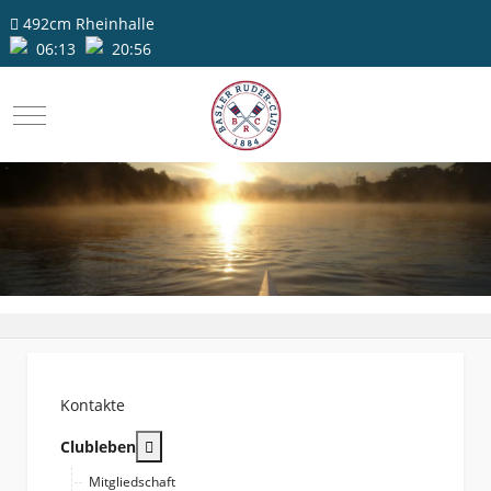
492cm
Rheinhalle
06:13
20:56
Mobile Menu Toggle
Kontakte
More about: Clubleben
Clubleben
Mitgliedschaft