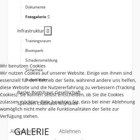
Dokumente
Fotogalerie
More about: Infrastruktur
Infrastruktur
Trainingsraum
Bootspark
Schadensmeldung
Wir benutzen Cookies
Sicherheit
Wir nutzen Cookies auf unserer Website. Einige von ihnen sind
Ruderkleider
essenziell für den Betrieb der Seite, während andere uns helfen,
diese Website und die Nutzererfahrung zu verbessern (Tracking
Basler Bootshaus-Gesellschaft
Cookies). Sie können selbst entscheiden, ob Sie die Cookies
zulassen möchten. Bitte beachten Sie, dass bei einer Ablehnung
Spenden Clubhaus Rhyhalde
womöglich nicht mehr alle Funktionalitäten der Seite zur
Verfügung stehen.
GALERIE
Akzeptieren
Ablehnen