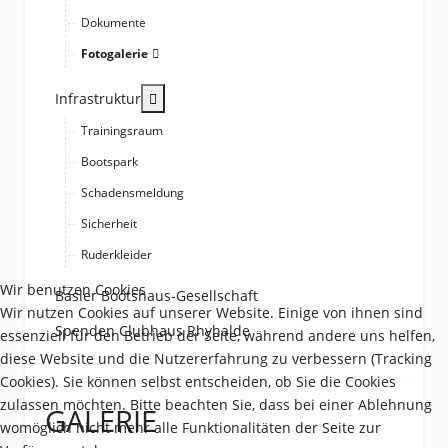
Dokumente
Fotogalerie
More about: Infrastruktur
Infrastruktur
Trainingsraum
Bootspark
Schadensmeldung
Sicherheit
Ruderkleider
Wir benutzen Cookies
Basler Bootshaus-Gesellschaft
Wir nutzen Cookies auf unserer Website. Einige von ihnen sind
Spenden Clubhaus Rhyhalde
essenziell für den Betrieb der Seite, während andere uns helfen,
diese Website und die Nutzererfahrung zu verbessern (Tracking
Cookies). Sie können selbst entscheiden, ob Sie die Cookies
zulassen möchten. Bitte beachten Sie, dass bei einer Ablehnung
GALERIE
womöglich nicht mehr alle Funktionalitäten der Seite zur