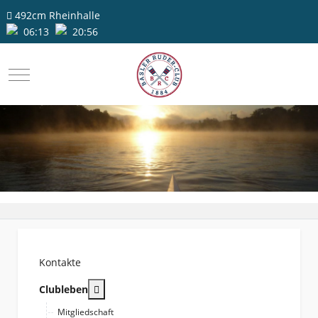
492cm
Rheinhalle
06:13
20:56
Mobile Menu Toggle
Kontakte
More about: Clubleben
Clubleben
Mitgliedschaft