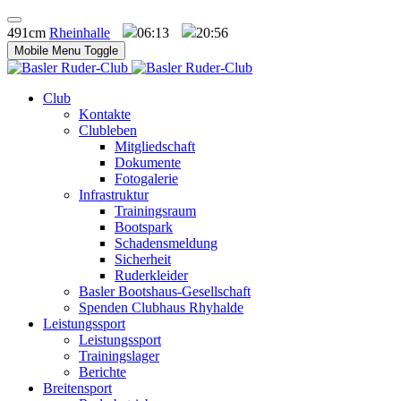
491cm
Rheinhalle
06:13
20:56
Mobile Menu Toggle
Club
Kontakte
Clubleben
Mitgliedschaft
Dokumente
Fotogalerie
Infrastruktur
Trainingsraum
Bootspark
Schadensmeldung
Sicherheit
Ruderkleider
Basler Bootshaus-Gesellschaft
Spenden Clubhaus Rhyhalde
Leistungssport
Leistungssport
Trainingslager
Berichte
Breitensport