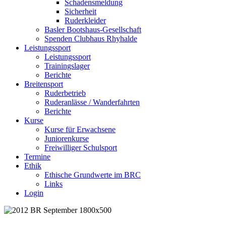
Schadensmeldung
Sicherheit
Ruderkleider
Basler Bootshaus-Gesellschaft
Spenden Clubhaus Rhyhalde
Leistungssport
Leistungssport
Trainingslager
Berichte
Breitensport
Ruderbetrieb
Ruderanlässe / Wanderfahrten
Berichte
Kurse
Kurse für Erwachsene
Juniorenkurse
Freiwilliger Schulsport
Termine
Ethik
Ethische Grundwerte im BRC
Links
Login