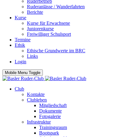
Ruderbetrieb
Ruderanlässe / Wanderfahrten
Berichte
Kurse
Kurse für Erwachsene
Juniorenkurse
Freiwilliger Schulsport
Termine
Ethik
Ethische Grundwerte im BRC
Links
Login
Mobile Menu Toggle
Club
Kontakte
Clubleben
Mitgliedschaft
Dokumente
Fotogalerie
Infrastruktur
Trainingsraum
Bootspark