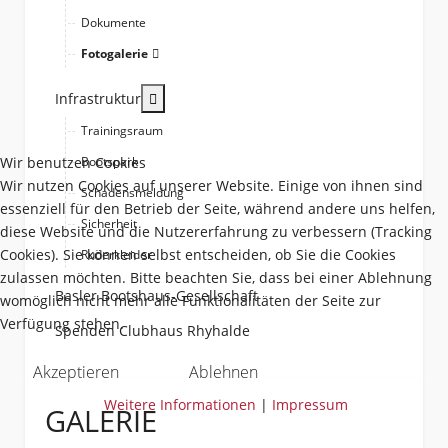
Dokumente
Fotogalerie
More about: Infrastruktur
Infrastruktur
Trainingsraum
Wir benutzen Cookies
Bootspark
Wir nutzen Cookies auf unserer Website. Einige von ihnen sind
Schadensmeldung
essenziell für den Betrieb der Seite, während andere uns helfen,
Sicherheit
diese Website und die Nutzererfahrung zu verbessern (Tracking
Cookies). Sie können selbst entscheiden, ob Sie die Cookies
Ruderkleider
zulassen möchten. Bitte beachten Sie, dass bei einer Ablehnung
Basler Bootshaus-Gesellschaft
womöglich nicht mehr alle Funktionalitäten der Seite zur
Verfügung stehen.
Spenden Clubhaus Rhyhalde
Akzeptieren
Ablehnen
Weitere Informationen
|
Impressum
GALERIE