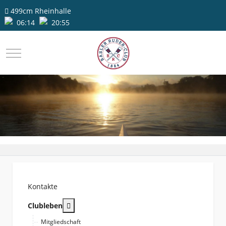
499cm
Rheinhalle
06:14
20:55
Mobile Menu Toggle
Kontakte
More about: Clubleben
Clubleben
Mitgliedschaft