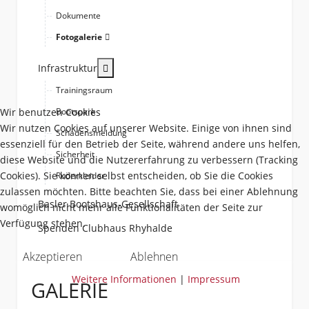
Dokumente
Fotogalerie
More about: Infrastruktur
Infrastruktur
Trainingsraum
Wir benutzen Cookies
Bootspark
Wir nutzen Cookies auf unserer Website. Einige von ihnen sind
Schadensmeldung
essenziell für den Betrieb der Seite, während andere uns helfen,
Sicherheit
diese Website und die Nutzererfahrung zu verbessern (Tracking
Cookies). Sie können selbst entscheiden, ob Sie die Cookies
Ruderkleider
zulassen möchten. Bitte beachten Sie, dass bei einer Ablehnung
Basler Bootshaus-Gesellschaft
womöglich nicht mehr alle Funktionalitäten der Seite zur
Verfügung stehen.
Spenden Clubhaus Rhyhalde
Akzeptieren
Ablehnen
Weitere Informationen
|
Impressum
GALERIE