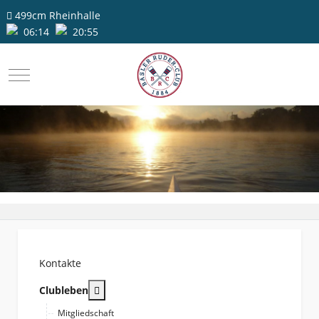
499cm
Rheinhalle
06:14
20:55
Mobile Menu Toggle
Kontakte
More about: Clubleben
Clubleben
Mitgliedschaft