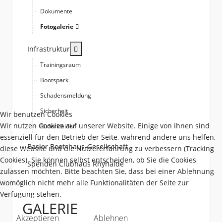
Dokumente
Fotogalerie
More about: Infrastruktur
Infrastruktur
Trainingsraum
Bootspark
Schadensmeldung
Sicherheit
Wir benutzen Cookies
Wir nutzen Cookies auf unserer Website. Einige von ihnen sind
Ruderkleider
essenziell für den Betrieb der Seite, während andere uns helfen,
Basler Bootshaus-Gesellschaft
diese Website und die Nutzererfahrung zu verbessern (Tracking
Cookies). Sie können selbst entscheiden, ob Sie die Cookies
Spenden Clubhaus Rhyhalde
zulassen möchten. Bitte beachten Sie, dass bei einer Ablehnung
womöglich nicht mehr alle Funktionalitäten der Seite zur
Verfügung stehen.
GALERIE
Akzeptieren
Ablehnen