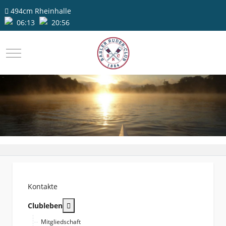
494cm
Rheinhalle
06:13
20:56
Mobile Menu Toggle
Kontakte
More about: Clubleben
Clubleben
Mitgliedschaft