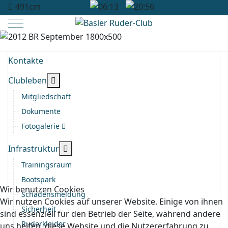
491cm
Rheinhalle
06:13
20:56
Mobile Menu Toggle
Kontakte
More about: Clubleben
Clubleben
Mitgliedschaft
Dokumente
Fotogalerie
More about: Infrastruktur
Infrastruktur
Trainingsraum
Bootspark
Wir benutzen Cookies
Schadensmeldung
Wir nutzen Cookies auf unserer Website. Einige von ihnen
Sicherheit
sind essenziell für den Betrieb der Seite, während andere
Ruderkleider
uns helfen, diese Website und die Nutzererfahrung zu