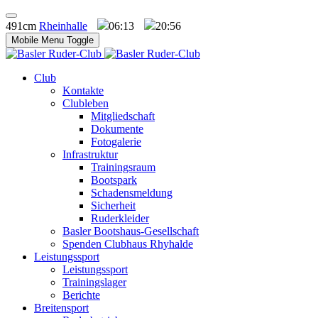
491cm
Rheinhalle
06:13
20:56
Mobile Menu Toggle
Club
Kontakte
Clubleben
Mitgliedschaft
Dokumente
Fotogalerie
Infrastruktur
Trainingsraum
Bootspark
Schadensmeldung
Sicherheit
Ruderkleider
Basler Bootshaus-Gesellschaft
Spenden Clubhaus Rhyhalde
Leistungssport
Leistungssport
Trainingslager
Berichte
Breitensport