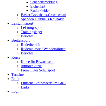
Schadensmeldung
Sicherheit
Ruderkleider
Basler Bootshaus-Gesellschaft
Spenden Clubhaus Rhyhalde
Leistungssport
Leistungssport
Trainingslager
Berichte
Breitensport
Ruderbetrieb
Ruderanlässe / Wanderfahrten
Berichte
Kurse
Kurse für Erwachsene
Juniorenkurse
Freiwilliger Schulsport
Termine
Ethik
Ethische Grundwerte im BRC
Links
Login