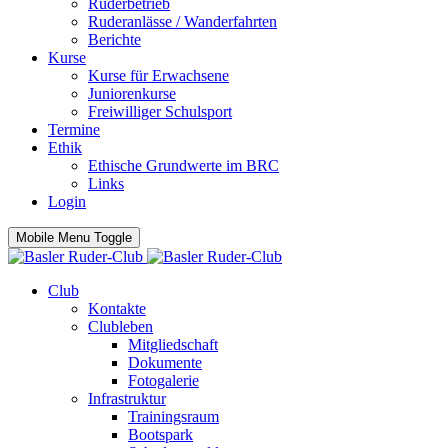
Ruderbetrieb
Ruderanlässe / Wanderfahrten
Berichte
Kurse
Kurse für Erwachsene
Juniorenkurse
Freiwilliger Schulsport
Termine
Ethik
Ethische Grundwerte im BRC
Links
Login
Mobile Menu Toggle
Club
Kontakte
Clubleben
Mitgliedschaft
Dokumente
Fotogalerie
Infrastruktur
Trainingsraum
Bootspark