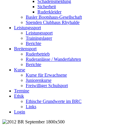
Schadensmeldung
Sicherheit
Ruderkleider
Basler Bootshaus-Gesellschaft
Spenden Clubhaus Rhyhalde
Leistungssport
Leistungssport
Trainingslager
Berichte
Breitensport
Ruderbetrieb
Ruderanlässe / Wanderfahrten
Berichte
Kurse
Kurse für Erwachsene
Juniorenkurse
Freiwilliger Schulsport
Termine
Ethik
Ethische Grundwerte im BRC
Links
Login