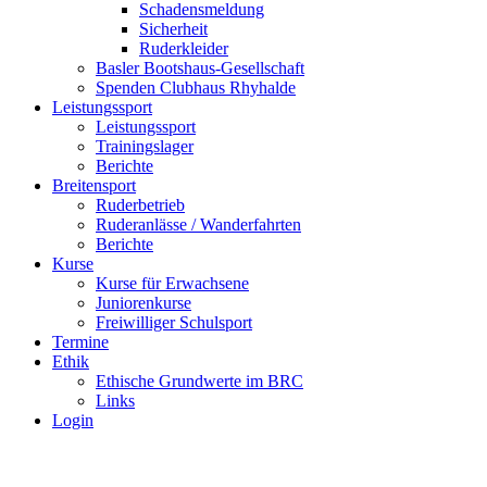
Schadensmeldung
Sicherheit
Ruderkleider
Basler Bootshaus-Gesellschaft
Spenden Clubhaus Rhyhalde
Leistungssport
Leistungssport
Trainingslager
Berichte
Breitensport
Ruderbetrieb
Ruderanlässe / Wanderfahrten
Berichte
Kurse
Kurse für Erwachsene
Juniorenkurse
Freiwilliger Schulsport
Termine
Ethik
Ethische Grundwerte im BRC
Links
Login