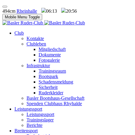
494cm
Rheinhalle
06:13
20:56
Mobile Menu Toggle
Club
Kontakte
Clubleben
Mitgliedschaft
Dokumente
Fotogalerie
Infrastruktur
Trainingsraum
Bootspark
Schadensmeldung
Sicherheit
Ruderkleider
Basler Bootshaus-Gesellschaft
Spenden Clubhaus Rhyhalde
Leistungssport
Leistungssport
Trainingslager
Berichte
Breitensport