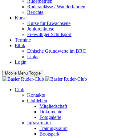
Ruderbetrieb
Ruderanlässe / Wanderfahrten
Berichte
Kurse
Kurse für Erwachsene
Juniorenkurse
Freiwilliger Schulsport
Termine
Ethik
Ethische Grundwerte im BRC
Links
Login
Mobile Menu Toggle
Club
Kontakte
Clubleben
Mitgliedschaft
Dokumente
Fotogalerie
Infrastruktur
Trainingsraum
Bootspark