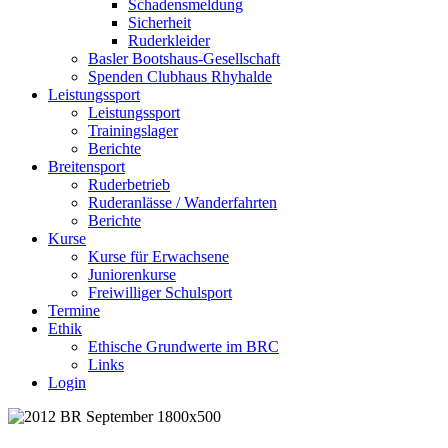
Schadensmeldung
Sicherheit
Ruderkleider
Basler Bootshaus-Gesellschaft
Spenden Clubhaus Rhyhalde
Leistungssport
Leistungssport
Trainingslager
Berichte
Breitensport
Ruderbetrieb
Ruderanlässe / Wanderfahrten
Berichte
Kurse
Kurse für Erwachsene
Juniorenkurse
Freiwilliger Schulsport
Termine
Ethik
Ethische Grundwerte im BRC
Links
Login