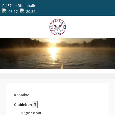
487cm
Rheinhalle
06:17
20:52
Mobile Menu Toggle
Kontakte
More about: Clubleben
Clubleben
Mitgliedschaft