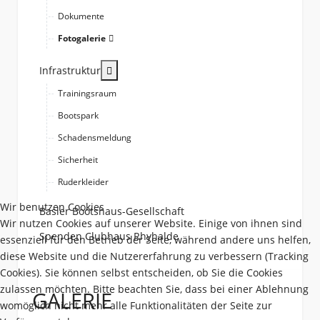
Dokumente
Fotogalerie
More about: Infrastruktur
Infrastruktur
Trainingsraum
Bootspark
Schadensmeldung
Sicherheit
Ruderkleider
Wir benutzen Cookies
Basler Bootshaus-Gesellschaft
Wir nutzen Cookies auf unserer Website. Einige von ihnen sind
Spenden Clubhaus Rhyhalde
essenziell für den Betrieb der Seite, während andere uns helfen,
diese Website und die Nutzererfahrung zu verbessern (Tracking
Cookies). Sie können selbst entscheiden, ob Sie die Cookies
zulassen möchten. Bitte beachten Sie, dass bei einer Ablehnung
GALERIE
womöglich nicht mehr alle Funktionalitäten der Seite zur