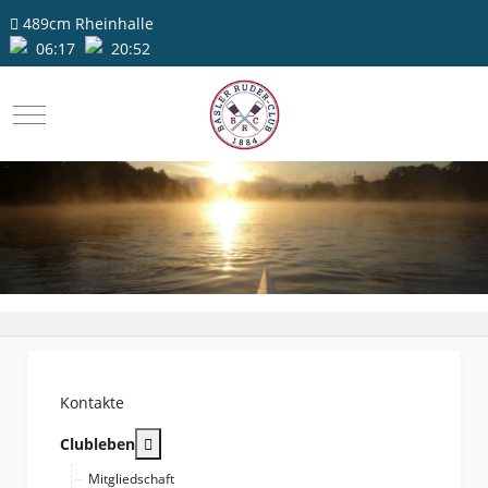
489cm
Rheinhalle
06:17
20:52
Mobile Menu Toggle
Kontakte
More about: Clubleben
Clubleben
Mitgliedschaft