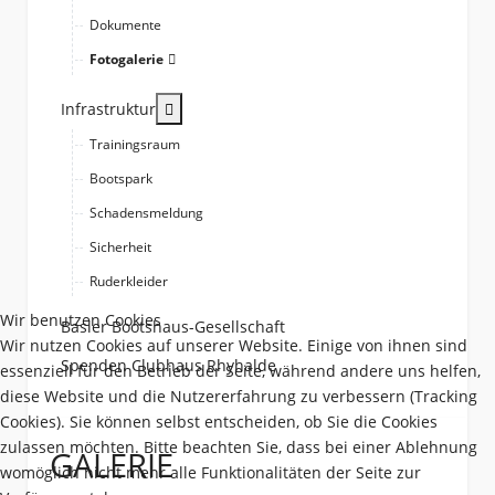
Dokumente
Fotogalerie
More about: Infrastruktur
Infrastruktur
Trainingsraum
Bootspark
Schadensmeldung
Sicherheit
Ruderkleider
Wir benutzen Cookies
Basler Bootshaus-Gesellschaft
Wir nutzen Cookies auf unserer Website. Einige von ihnen sind
Spenden Clubhaus Rhyhalde
essenziell für den Betrieb der Seite, während andere uns helfen,
diese Website und die Nutzererfahrung zu verbessern (Tracking
Cookies). Sie können selbst entscheiden, ob Sie die Cookies
zulassen möchten. Bitte beachten Sie, dass bei einer Ablehnung
GALERIE
womöglich nicht mehr alle Funktionalitäten der Seite zur