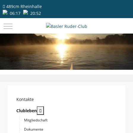
489cm
Rheinhalle
06:17
20:52
Mobile Menu Toggle
Kontakte
More about: Clubleben
Clubleben
Mitgliedschaft
Dokumente