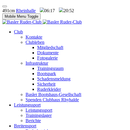
491cm
Rheinhalle
06:17
20:52
Mobile Menu Toggle
Club
Kontakte
Clubleben
Mitgliedschaft
Dokumente
Fotogalerie
Infrastruktur
Trainingsraum
Bootspark
Schadensmeldung
Sicherheit
Ruderkleider
Basler Bootshaus-Gesellschaft
Spenden Clubhaus Rhyhalde
Leistungssport
Leistungssport
Trainingslager
Berichte
Breitensport