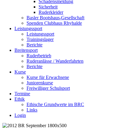
Schadensmeldung
Sicherheit
Ruderkleider
Basler Bootshaus-Gesellschaft
Spenden Clubhaus Rhyhalde
Leistungssport
Leistungssport
Trainingslager
Berichte
Breitensport
Ruderbetrieb
Ruderanlässe / Wanderfahrten
Berichte
Kurse
Kurse für Erwachsene
Juniorenkurse
Freiwilliger Schulsport
Termine
Ethik
Ethische Grundwerte im BRC
Links
Login