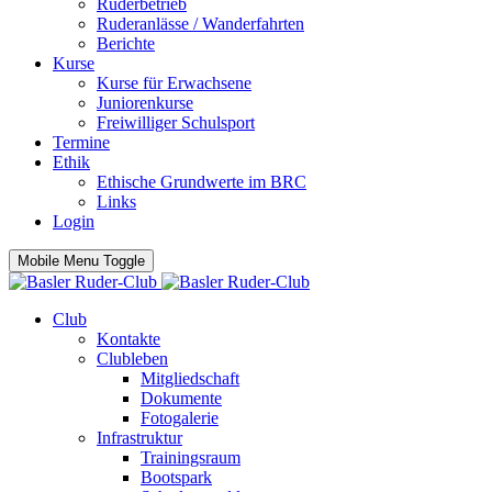
Ruderbetrieb
Ruderanlässe / Wanderfahrten
Berichte
Kurse
Kurse für Erwachsene
Juniorenkurse
Freiwilliger Schulsport
Termine
Ethik
Ethische Grundwerte im BRC
Links
Login
Mobile Menu Toggle
Club
Kontakte
Clubleben
Mitgliedschaft
Dokumente
Fotogalerie
Infrastruktur
Trainingsraum
Bootspark