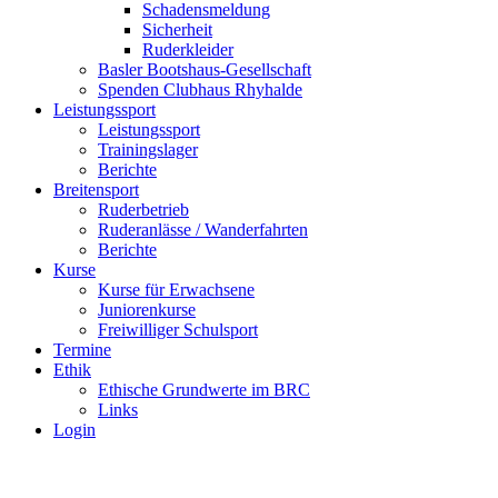
Schadensmeldung
Sicherheit
Ruderkleider
Basler Bootshaus-Gesellschaft
Spenden Clubhaus Rhyhalde
Leistungssport
Leistungssport
Trainingslager
Berichte
Breitensport
Ruderbetrieb
Ruderanlässe / Wanderfahrten
Berichte
Kurse
Kurse für Erwachsene
Juniorenkurse
Freiwilliger Schulsport
Termine
Ethik
Ethische Grundwerte im BRC
Links
Login