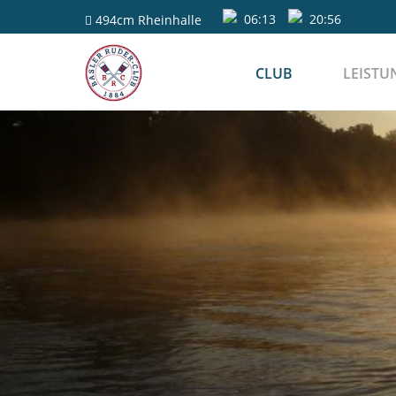
06:13
20:56
494cm
Rheinhalle
CLUB
LEISTU