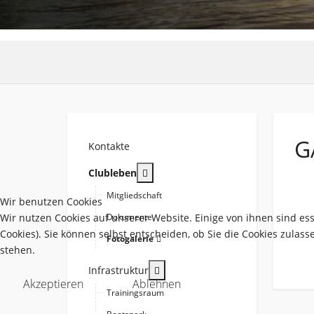
G
Kontakte
More about: Clubleben
Clubleben
Mitgliedschaft
Wir benutzen Cookies
Wir nutzen Cookies auf unserer Website. Einige von ihnen sind es
Dokumente
Cookies). Sie können selbst entscheiden, ob Sie die Cookies zulas
Fotogalerie
stehen.
More about: Infrastruktur
Infrastruktur
Akzeptieren
Ablehnen
Trainingsraum