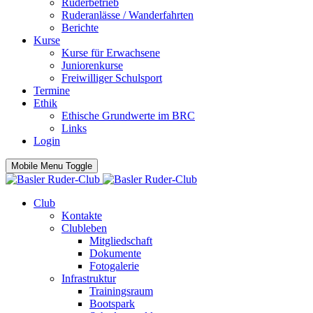
Ruderbetrieb
Ruderanlässe / Wanderfahrten
Berichte
Kurse
Kurse für Erwachsene
Juniorenkurse
Freiwilliger Schulsport
Termine
Ethik
Ethische Grundwerte im BRC
Links
Login
Mobile Menu Toggle
Club
Kontakte
Clubleben
Mitgliedschaft
Dokumente
Fotogalerie
Infrastruktur
Trainingsraum
Bootspark