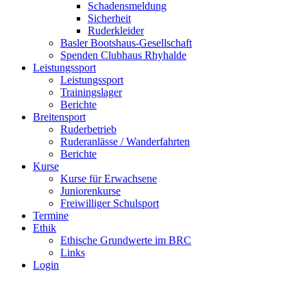
Schadensmeldung
Sicherheit
Ruderkleider
Basler Bootshaus-Gesellschaft
Spenden Clubhaus Rhyhalde
Leistungssport
Leistungssport
Trainingslager
Berichte
Breitensport
Ruderbetrieb
Ruderanlässe / Wanderfahrten
Berichte
Kurse
Kurse für Erwachsene
Juniorenkurse
Freiwilliger Schulsport
Termine
Ethik
Ethische Grundwerte im BRC
Links
Login