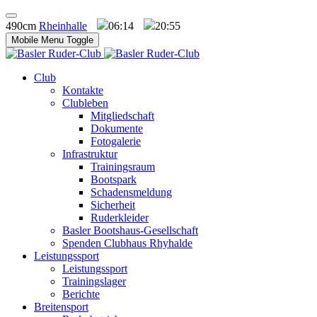
490cm
Rheinhalle
06:14
20:55
Mobile Menu Toggle
Club
Kontakte
Clubleben
Mitgliedschaft
Dokumente
Fotogalerie
Infrastruktur
Trainingsraum
Bootspark
Schadensmeldung
Sicherheit
Ruderkleider
Basler Bootshaus-Gesellschaft
Spenden Clubhaus Rhyhalde
Leistungssport
Leistungssport
Trainingslager
Berichte
Breitensport