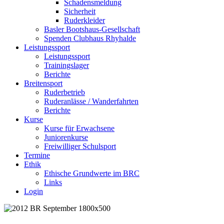
Schadensmeldung
Sicherheit
Ruderkleider
Basler Bootshaus-Gesellschaft
Spenden Clubhaus Rhyhalde
Leistungssport
Leistungssport
Trainingslager
Berichte
Breitensport
Ruderbetrieb
Ruderanlässe / Wanderfahrten
Berichte
Kurse
Kurse für Erwachsene
Juniorenkurse
Freiwilliger Schulsport
Termine
Ethik
Ethische Grundwerte im BRC
Links
Login