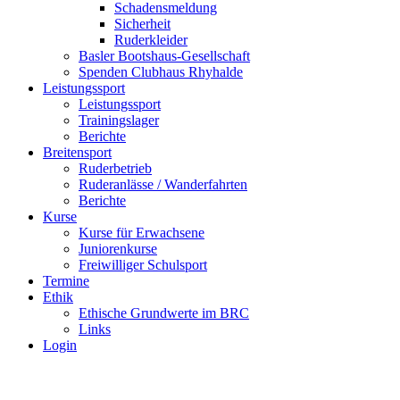
Schadensmeldung
Sicherheit
Ruderkleider
Basler Bootshaus-Gesellschaft
Spenden Clubhaus Rhyhalde
Leistungssport
Leistungssport
Trainingslager
Berichte
Breitensport
Ruderbetrieb
Ruderanlässe / Wanderfahrten
Berichte
Kurse
Kurse für Erwachsene
Juniorenkurse
Freiwilliger Schulsport
Termine
Ethik
Ethische Grundwerte im BRC
Links
Login