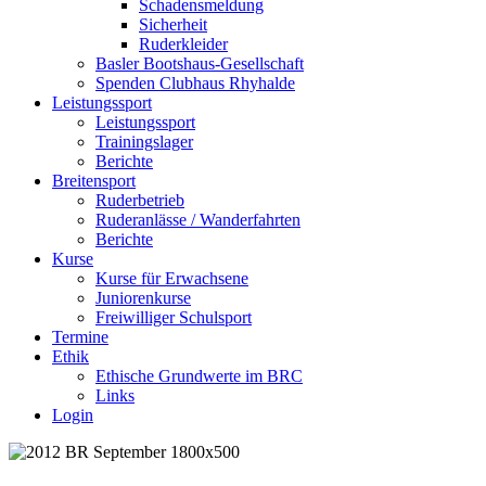
Schadensmeldung
Sicherheit
Ruderkleider
Basler Bootshaus-Gesellschaft
Spenden Clubhaus Rhyhalde
Leistungssport
Leistungssport
Trainingslager
Berichte
Breitensport
Ruderbetrieb
Ruderanlässe / Wanderfahrten
Berichte
Kurse
Kurse für Erwachsene
Juniorenkurse
Freiwilliger Schulsport
Termine
Ethik
Ethische Grundwerte im BRC
Links
Login