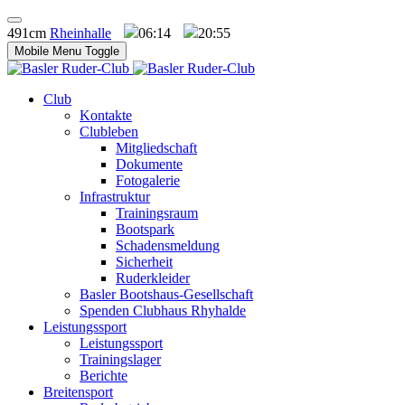
491cm
Rheinhalle
06:14
20:55
Mobile Menu Toggle
Club
Kontakte
Clubleben
Mitgliedschaft
Dokumente
Fotogalerie
Infrastruktur
Trainingsraum
Bootspark
Schadensmeldung
Sicherheit
Ruderkleider
Basler Bootshaus-Gesellschaft
Spenden Clubhaus Rhyhalde
Leistungssport
Leistungssport
Trainingslager
Berichte
Breitensport