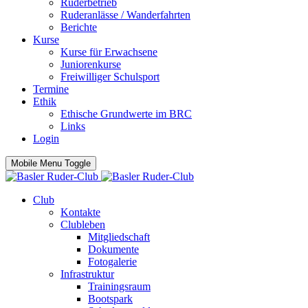
Ruderbetrieb
Ruderanlässe / Wanderfahrten
Berichte
Kurse
Kurse für Erwachsene
Juniorenkurse
Freiwilliger Schulsport
Termine
Ethik
Ethische Grundwerte im BRC
Links
Login
Mobile Menu Toggle
Club
Kontakte
Clubleben
Mitgliedschaft
Dokumente
Fotogalerie
Infrastruktur
Trainingsraum
Bootspark