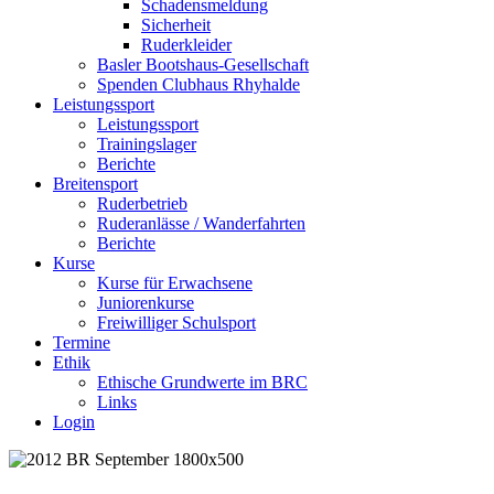
Schadensmeldung
Sicherheit
Ruderkleider
Basler Bootshaus-Gesellschaft
Spenden Clubhaus Rhyhalde
Leistungssport
Leistungssport
Trainingslager
Berichte
Breitensport
Ruderbetrieb
Ruderanlässe / Wanderfahrten
Berichte
Kurse
Kurse für Erwachsene
Juniorenkurse
Freiwilliger Schulsport
Termine
Ethik
Ethische Grundwerte im BRC
Links
Login