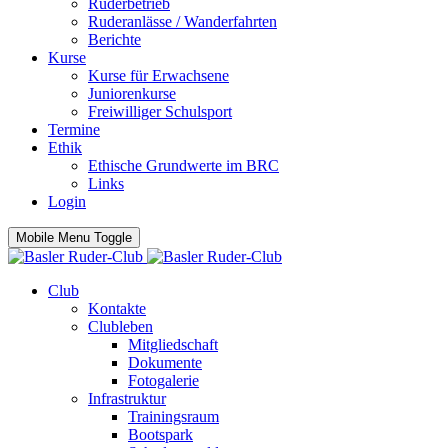
Ruderbetrieb
Ruderanlässe / Wanderfahrten
Berichte
Kurse
Kurse für Erwachsene
Juniorenkurse
Freiwilliger Schulsport
Termine
Ethik
Ethische Grundwerte im BRC
Links
Login
Mobile Menu Toggle
Club
Kontakte
Clubleben
Mitgliedschaft
Dokumente
Fotogalerie
Infrastruktur
Trainingsraum
Bootspark