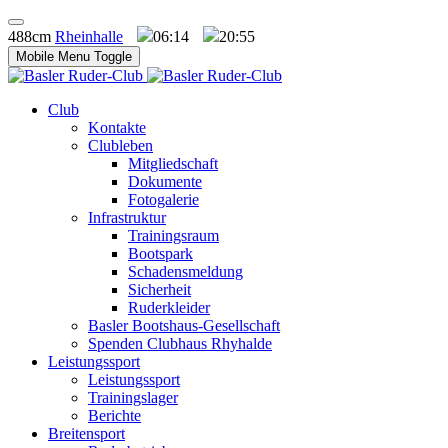
488cm
Rheinhalle
06:14
20:55
Mobile Menu Toggle
Club
Kontakte
Clubleben
Mitgliedschaft
Dokumente
Fotogalerie
Infrastruktur
Trainingsraum
Bootspark
Schadensmeldung
Sicherheit
Ruderkleider
Basler Bootshaus-Gesellschaft
Spenden Clubhaus Rhyhalde
Leistungssport
Leistungssport
Trainingslager
Berichte
Breitensport