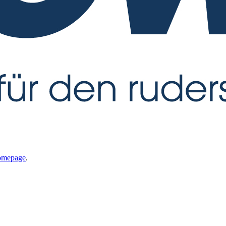
omepage
.