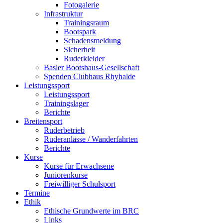
Fotogalerie
Infrastruktur
Trainingsraum
Bootspark
Schadensmeldung
Sicherheit
Ruderkleider
Basler Bootshaus-Gesellschaft
Spenden Clubhaus Rhyhalde
Leistungssport
Leistungssport
Trainingslager
Berichte
Breitensport
Ruderbetrieb
Ruderanlässe / Wanderfahrten
Berichte
Kurse
Kurse für Erwachsene
Juniorenkurse
Freiwilliger Schulsport
Termine
Ethik
Ethische Grundwerte im BRC
Links