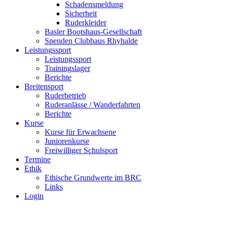
Schadensmeldung
Sicherheit
Ruderkleider
Basler Bootshaus-Gesellschaft
Spenden Clubhaus Rhyhalde
Leistungssport
Leistungssport
Trainingslager
Berichte
Breitensport
Ruderbetrieb
Ruderanlässe / Wanderfahrten
Berichte
Kurse
Kurse für Erwachsene
Juniorenkurse
Freiwilliger Schulsport
Termine
Ethik
Ethische Grundwerte im BRC
Links
Login