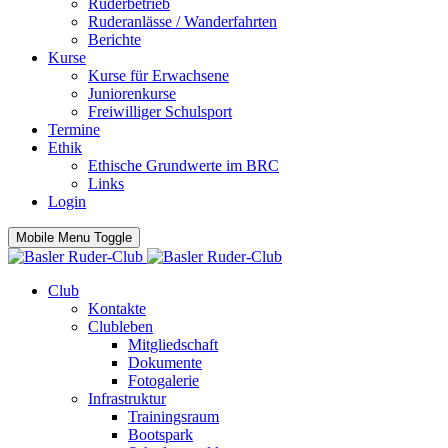
Ruderbetrieb
Ruderanlässe / Wanderfahrten
Berichte
Kurse
Kurse für Erwachsene
Juniorenkurse
Freiwilliger Schulsport
Termine
Ethik
Ethische Grundwerte im BRC
Links
Login
Mobile Menu Toggle
Club
Kontakte
Clubleben
Mitgliedschaft
Dokumente
Fotogalerie
Infrastruktur
Trainingsraum
Bootspark