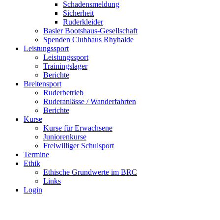
Schadensmeldung
Sicherheit
Ruderkleider
Basler Bootshaus-Gesellschaft
Spenden Clubhaus Rhyhalde
Leistungssport
Leistungssport
Trainingslager
Berichte
Breitensport
Ruderbetrieb
Ruderanlässe / Wanderfahrten
Berichte
Kurse
Kurse für Erwachsene
Juniorenkurse
Freiwilliger Schulsport
Termine
Ethik
Ethische Grundwerte im BRC
Links
Login