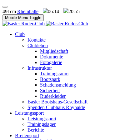
491cm
Rheinhalle
06:14
20:55
Mobile Menu Toggle
Club
Kontakte
Clubleben
Mitgliedschaft
Dokumente
Fotogalerie
Infrastruktur
Trainingsraum
Bootspark
Schadensmeldung
Sicherheit
Ruderkleider
Basler Bootshaus-Gesellschaft
Spenden Clubhaus Rhyhalde
Leistungssport
Leistungssport
Trainingslager
Berichte
Breitensport