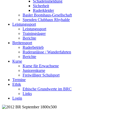
Schadensmeldung
Sicherheit
Ruderkleider
Basler Bootshaus-Gesellschaft
Spenden Clubhaus Rhyhalde
Leistungssport
Leistungssport
Trainingslager
Berichte
Breitensport
Ruderbetrieb
Ruderanlässe / Wanderfahrten
Berichte
Kurse
Kurse für Erwachsene
Juniorenkurse
Freiwilliger Schulsport
Termine
Ethik
Ethische Grundwerte im BRC
Links
Login