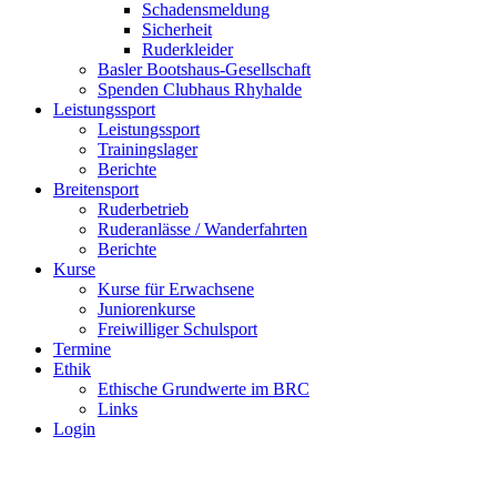
Schadensmeldung
Sicherheit
Ruderkleider
Basler Bootshaus-Gesellschaft
Spenden Clubhaus Rhyhalde
Leistungssport
Leistungssport
Trainingslager
Berichte
Breitensport
Ruderbetrieb
Ruderanlässe / Wanderfahrten
Berichte
Kurse
Kurse für Erwachsene
Juniorenkurse
Freiwilliger Schulsport
Termine
Ethik
Ethische Grundwerte im BRC
Links
Login