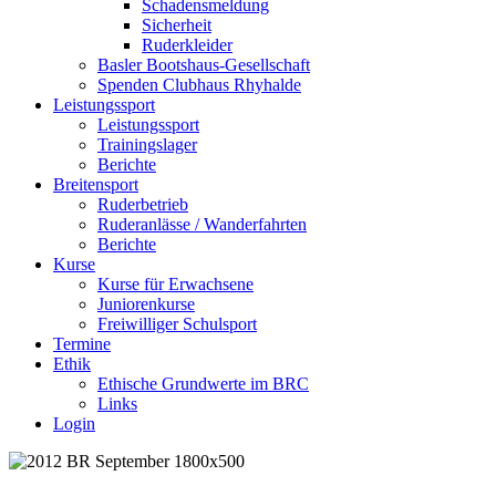
Schadensmeldung
Sicherheit
Ruderkleider
Basler Bootshaus-Gesellschaft
Spenden Clubhaus Rhyhalde
Leistungssport
Leistungssport
Trainingslager
Berichte
Breitensport
Ruderbetrieb
Ruderanlässe / Wanderfahrten
Berichte
Kurse
Kurse für Erwachsene
Juniorenkurse
Freiwilliger Schulsport
Termine
Ethik
Ethische Grundwerte im BRC
Links
Login