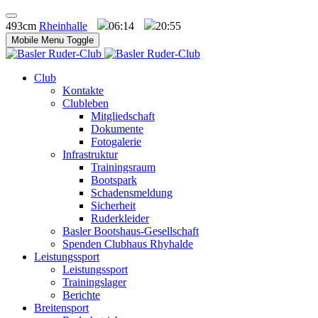
493cm
Rheinhalle
06:14
20:55
Mobile Menu Toggle
Club
Kontakte
Clubleben
Mitgliedschaft
Dokumente
Fotogalerie
Infrastruktur
Trainingsraum
Bootspark
Schadensmeldung
Sicherheit
Ruderkleider
Basler Bootshaus-Gesellschaft
Spenden Clubhaus Rhyhalde
Leistungssport
Leistungssport
Trainingslager
Berichte
Breitensport