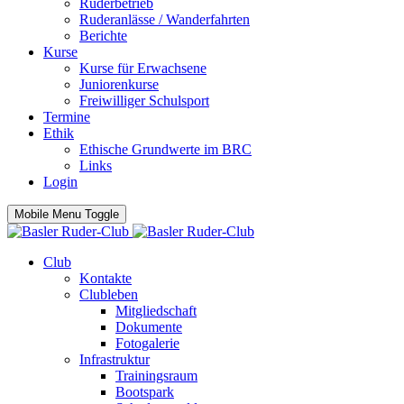
Ruderbetrieb
Ruderanlässe / Wanderfahrten
Berichte
Kurse
Kurse für Erwachsene
Juniorenkurse
Freiwilliger Schulsport
Termine
Ethik
Ethische Grundwerte im BRC
Links
Login
Mobile Menu Toggle
Club
Kontakte
Clubleben
Mitgliedschaft
Dokumente
Fotogalerie
Infrastruktur
Trainingsraum
Bootspark