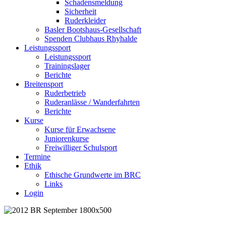
Schadensmeldung
Sicherheit
Ruderkleider
Basler Bootshaus-Gesellschaft
Spenden Clubhaus Rhyhalde
Leistungssport
Leistungssport
Trainingslager
Berichte
Breitensport
Ruderbetrieb
Ruderanlässe / Wanderfahrten
Berichte
Kurse
Kurse für Erwachsene
Juniorenkurse
Freiwilliger Schulsport
Termine
Ethik
Ethische Grundwerte im BRC
Links
Login