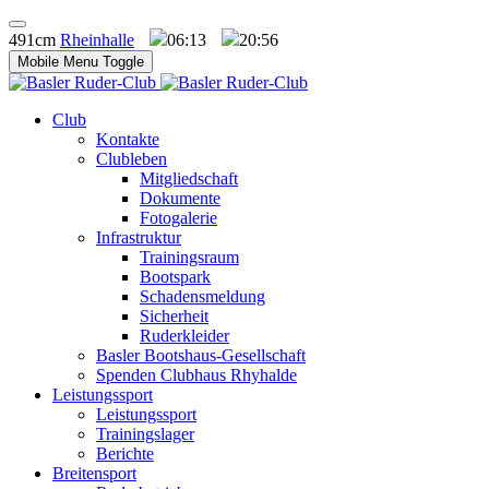
491cm
Rheinhalle
06:13
20:56
Mobile Menu Toggle
Club
Kontakte
Clubleben
Mitgliedschaft
Dokumente
Fotogalerie
Infrastruktur
Trainingsraum
Bootspark
Schadensmeldung
Sicherheit
Ruderkleider
Basler Bootshaus-Gesellschaft
Spenden Clubhaus Rhyhalde
Leistungssport
Leistungssport
Trainingslager
Berichte
Breitensport