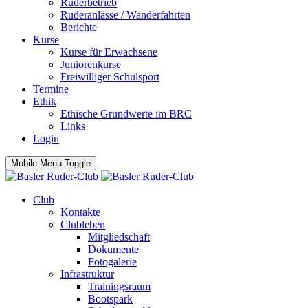
Ruderbetrieb
Ruderanlässe / Wanderfahrten
Berichte
Kurse
Kurse für Erwachsene
Juniorenkurse
Freiwilliger Schulsport
Termine
Ethik
Ethische Grundwerte im BRC
Links
Login
Mobile Menu Toggle
Club
Kontakte
Clubleben
Mitgliedschaft
Dokumente
Fotogalerie
Infrastruktur
Trainingsraum
Bootspark