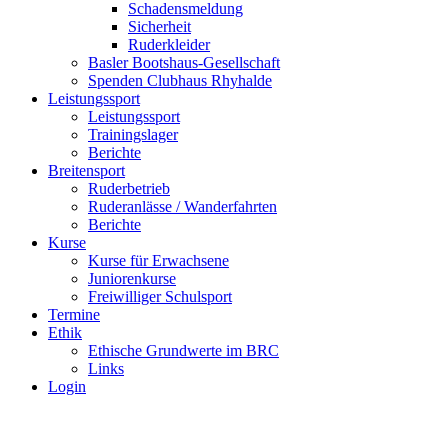
Schadensmeldung
Sicherheit
Ruderkleider
Basler Bootshaus-Gesellschaft
Spenden Clubhaus Rhyhalde
Leistungssport
Leistungssport
Trainingslager
Berichte
Breitensport
Ruderbetrieb
Ruderanlässe / Wanderfahrten
Berichte
Kurse
Kurse für Erwachsene
Juniorenkurse
Freiwilliger Schulsport
Termine
Ethik
Ethische Grundwerte im BRC
Links
Login