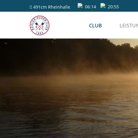
06:14
20:55
491cm
Rheinhalle
CLUB
LEISTU