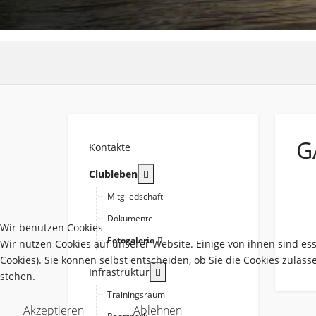
G
Kontakte
More about: Clubleben
Clubleben
Mitgliedschaft
Dokumente
Wir benutzen Cookies
Fotogalerie
Wir nutzen Cookies auf unserer Website. Einige von ihnen sind es
Cookies). Sie können selbst entscheiden, ob Sie die Cookies zulas
More about: Infrastruktur
Infrastruktur
stehen.
Trainingsraum
Akzeptieren
Ablehnen