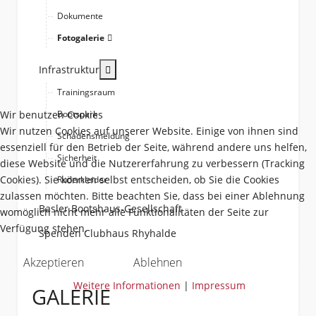
Dokumente
Fotogalerie
More about: Infrastruktur
Infrastruktur
Trainingsraum
Wir benutzen Cookies
Bootspark
Wir nutzen Cookies auf unserer Website. Einige von ihnen sind
Schadensmeldung
essenziell für den Betrieb der Seite, während andere uns helfen,
Sicherheit
diese Website und die Nutzererfahrung zu verbessern (Tracking
Cookies). Sie können selbst entscheiden, ob Sie die Cookies
Ruderkleider
zulassen möchten. Bitte beachten Sie, dass bei einer Ablehnung
Basler Bootshaus-Gesellschaft
womöglich nicht mehr alle Funktionalitäten der Seite zur
Verfügung stehen.
Spenden Clubhaus Rhyhalde
Akzeptieren
Ablehnen
Weitere Informationen
|
Impressum
GALERIE