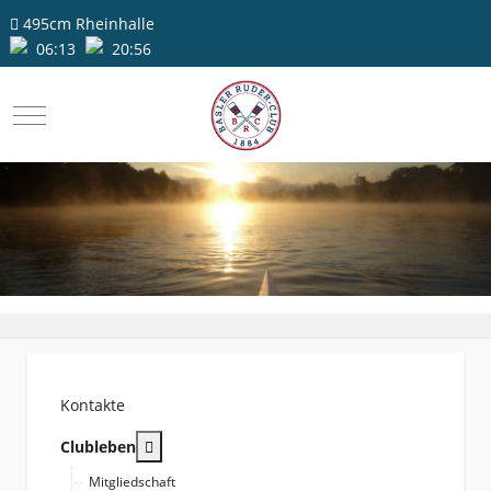
495cm
Rheinhalle
06:13
20:56
Mobile Menu Toggle
Kontakte
More about: Clubleben
Clubleben
Mitgliedschaft