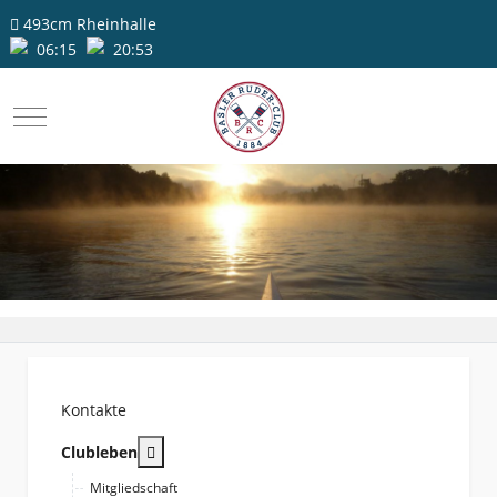
493cm
Rheinhalle
06:15
20:53
Mobile Menu Toggle
Kontakte
More about: Clubleben
Clubleben
Mitgliedschaft