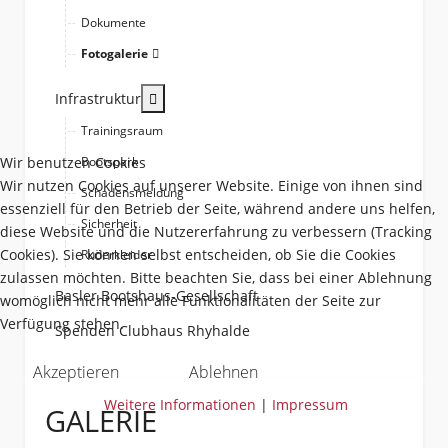
Dokumente
Fotogalerie
More about: Infrastruktur
Infrastruktur
Trainingsraum
Wir benutzen Cookies
Bootspark
Wir nutzen Cookies auf unserer Website. Einige von ihnen sind
Schadensmeldung
essenziell für den Betrieb der Seite, während andere uns helfen,
Sicherheit
diese Website und die Nutzererfahrung zu verbessern (Tracking
Cookies). Sie können selbst entscheiden, ob Sie die Cookies
Ruderkleider
zulassen möchten. Bitte beachten Sie, dass bei einer Ablehnung
Basler Bootshaus-Gesellschaft
womöglich nicht mehr alle Funktionalitäten der Seite zur
Verfügung stehen.
Spenden Clubhaus Rhyhalde
Akzeptieren
Ablehnen
Weitere Informationen
|
Impressum
GALERIE