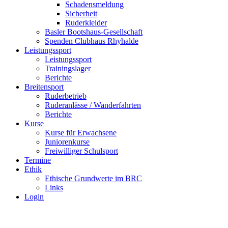
Schadensmeldung
Sicherheit
Ruderkleider
Basler Bootshaus-Gesellschaft
Spenden Clubhaus Rhyhalde
Leistungssport
Leistungssport
Trainingslager
Berichte
Breitensport
Ruderbetrieb
Ruderanlässe / Wanderfahrten
Berichte
Kurse
Kurse für Erwachsene
Juniorenkurse
Freiwilliger Schulsport
Termine
Ethik
Ethische Grundwerte im BRC
Links
Login