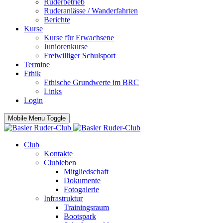
Ruderbetrieb
Ruderanlässe / Wanderfahrten
Berichte
Kurse
Kurse für Erwachsene
Juniorenkurse
Freiwilliger Schulsport
Termine
Ethik
Ethische Grundwerte im BRC
Links
Login
Mobile Menu Toggle
Club
Kontakte
Clubleben
Mitgliedschaft
Dokumente
Fotogalerie
Infrastruktur
Trainingsraum
Bootspark