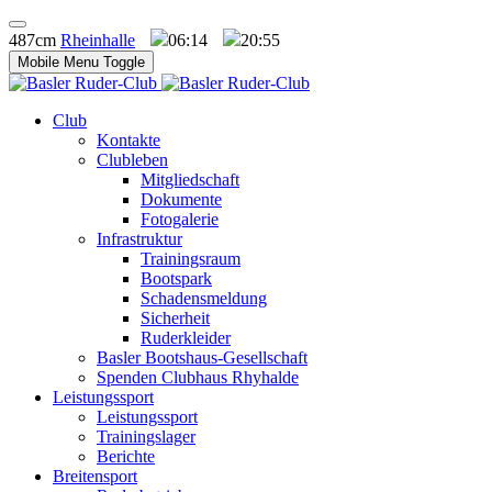
487cm
Rheinhalle
06:14
20:55
Mobile Menu Toggle
Club
Kontakte
Clubleben
Mitgliedschaft
Dokumente
Fotogalerie
Infrastruktur
Trainingsraum
Bootspark
Schadensmeldung
Sicherheit
Ruderkleider
Basler Bootshaus-Gesellschaft
Spenden Clubhaus Rhyhalde
Leistungssport
Leistungssport
Trainingslager
Berichte
Breitensport