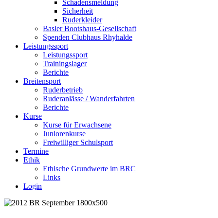
Schadensmeldung
Sicherheit
Ruderkleider
Basler Bootshaus-Gesellschaft
Spenden Clubhaus Rhyhalde
Leistungssport
Leistungssport
Trainingslager
Berichte
Breitensport
Ruderbetrieb
Ruderanlässe / Wanderfahrten
Berichte
Kurse
Kurse für Erwachsene
Juniorenkurse
Freiwilliger Schulsport
Termine
Ethik
Ethische Grundwerte im BRC
Links
Login