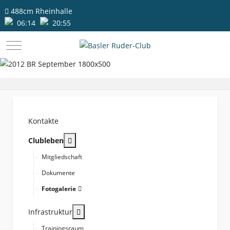
488cm
Rheinhalle
06:14
20:55
Mobile Menu Toggle
Kontakte
More about: Clubleben
Clubleben
Mitgliedschaft
Dokumente
Fotogalerie
More about: Infrastruktur
Infrastruktur
Trainingsraum