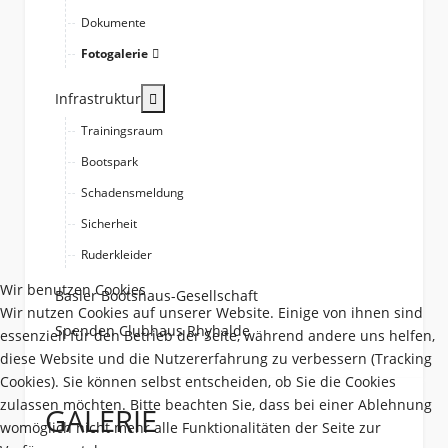
Dokumente
Fotogalerie
More about: Infrastruktur
Infrastruktur
Trainingsraum
Bootspark
Schadensmeldung
Sicherheit
Ruderkleider
Wir benutzen Cookies
Basler Bootshaus-Gesellschaft
Wir nutzen Cookies auf unserer Website. Einige von ihnen sind
Spenden Clubhaus Rhyhalde
essenziell für den Betrieb der Seite, während andere uns helfen,
diese Website und die Nutzererfahrung zu verbessern (Tracking
Cookies). Sie können selbst entscheiden, ob Sie die Cookies
zulassen möchten. Bitte beachten Sie, dass bei einer Ablehnung
GALERIE
womöglich nicht mehr alle Funktionalitäten der Seite zur