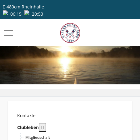
480cm
Rheinhalle
06:15
20:53
Mobile Menu Toggle
Kontakte
More about: Clubleben
Clubleben
Mitgliedschaft