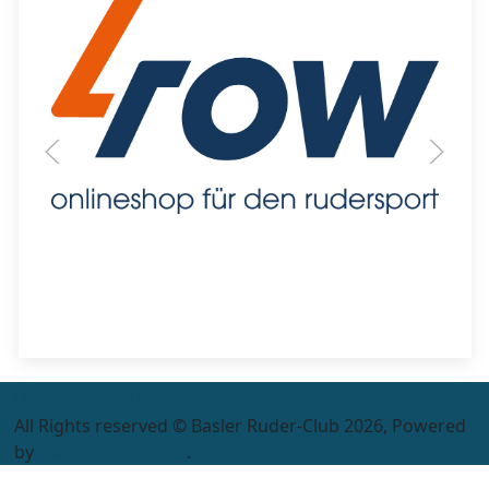
Datenschutzerklärung
Impressum
All Rights reserved © Basler Ruder-Club 2026, Powered
by
masterhomepage
.