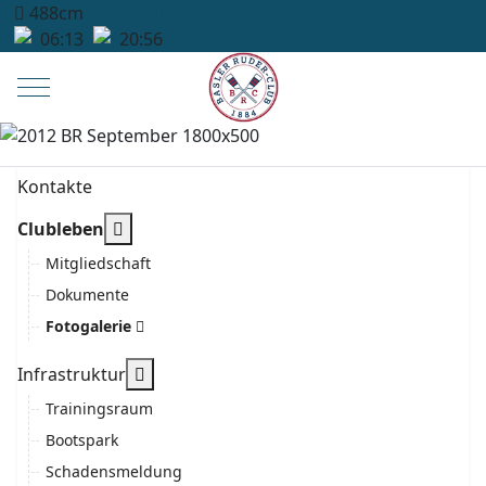
488cm
Rheinhalle
06:13
20:56
Mobile Menu Toggle
Kontakte
More about: Clubleben
Clubleben
Mitgliedschaft
Dokumente
Fotogalerie
More about: Infrastruktur
Infrastruktur
Trainingsraum
Bootspark
Schadensmeldung