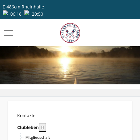
486cm
Rheinhalle
06:18
20:50
Mobile Menu Toggle
Kontakte
More about: Clubleben
Clubleben
Mitgliedschaft