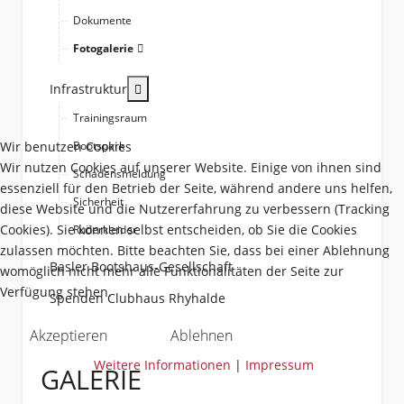
Dokumente
Fotogalerie
More about: Infrastruktur
Infrastruktur
Trainingsraum
Wir benutzen Cookies
Bootspark
Wir nutzen Cookies auf unserer Website. Einige von ihnen sind
Schadensmeldung
essenziell für den Betrieb der Seite, während andere uns helfen,
Sicherheit
diese Website und die Nutzererfahrung zu verbessern (Tracking
Cookies). Sie können selbst entscheiden, ob Sie die Cookies
Ruderkleider
zulassen möchten. Bitte beachten Sie, dass bei einer Ablehnung
Basler Bootshaus-Gesellschaft
womöglich nicht mehr alle Funktionalitäten der Seite zur
Verfügung stehen.
Spenden Clubhaus Rhyhalde
Akzeptieren
Ablehnen
Weitere Informationen
|
Impressum
GALERIE