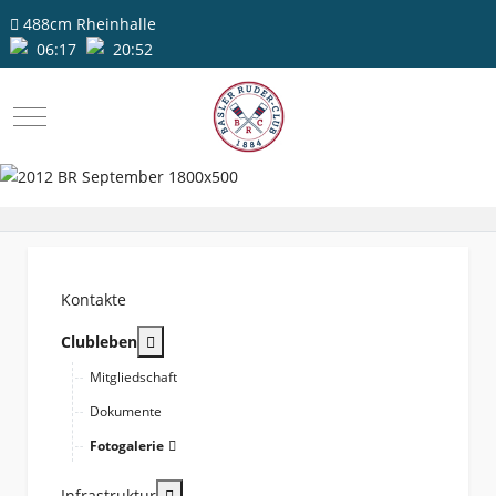
488cm
Rheinhalle
06:17
20:52
Mobile Menu Toggle
Kontakte
More about: Clubleben
Clubleben
Mitgliedschaft
Dokumente
Fotogalerie
More about: Infrastruktur
Infrastruktur