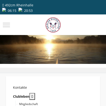
492cm
Rheinhalle
06:15
20:53
Mobile Menu Toggle
Kontakte
More about: Clubleben
Clubleben
Mitgliedschaft