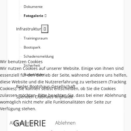
Dokumente
Fotogalerie
More about: Infrastruktur
Infrastruktur
Trainingsraum
Bootspark
Schadensmeldung
Wir benutzen Cookies
Sicherheit
Wir nutzen Cookies auf unserer Website. Einige von ihnen sind
Ruderkleider
essenziell für den Betrieb der Seite, während andere uns helfen,
diese Website und die Nutzererfahrung zu verbessern (Tracking
Basler Bootshaus-Gesellschaft
Cookies). Sie können selbst entscheiden, ob Sie die Cookies
zulassen möchten. Bitte beachten Sie, dass bei einer Ablehnung
Spenden Clubhaus Rhyhalde
womöglich nicht mehr alle Funktionalitäten der Seite zur
Verfügung stehen.
GALERIE
Akzeptieren
Ablehnen