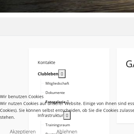
G
Kontakte
More about: Clubleben
Clubleben
Mitgliedschaft
Dokumente
Wir benutzen Cookies
Fotogalerie
Wir nutzen Cookies auf unserer Website. Einige von ihnen sind es
Cookies). Sie können selbst entscheiden, ob Sie die Cookies zulas
More about: Infrastruktur
Infrastruktur
stehen.
Trainingsraum
Akzeptieren
Ablehnen