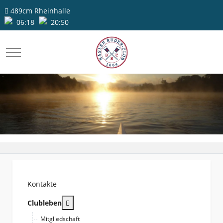
489cm
Rheinhalle
06:18
20:50
Mobile Menu Toggle
Kontakte
More about: Clubleben
Clubleben
Mitgliedschaft