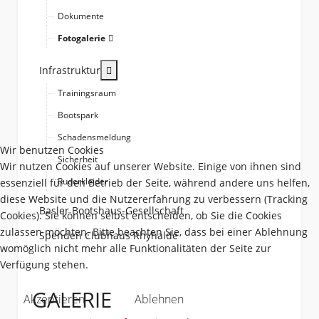
Dokumente
Fotogalerie
More about: Infrastruktur
Infrastruktur
Trainingsraum
Bootspark
Schadensmeldung
Wir benutzen Cookies
Sicherheit
Wir nutzen Cookies auf unserer Website. Einige von ihnen sind
Ruderkleider
essenziell für den Betrieb der Seite, während andere uns helfen,
diese Website und die Nutzererfahrung zu verbessern (Tracking
Basler Bootshaus-Gesellschaft
Cookies). Sie können selbst entscheiden, ob Sie die Cookies
zulassen möchten. Bitte beachten Sie, dass bei einer Ablehnung
Spenden Clubhaus Rhyhalde
womöglich nicht mehr alle Funktionalitäten der Seite zur
Verfügung stehen.
GALERIE
Akzeptieren
Ablehnen