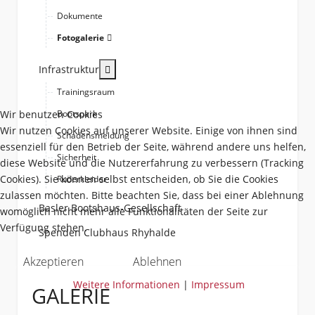
Dokumente
Fotogalerie
More about: Infrastruktur
Infrastruktur
Trainingsraum
Wir benutzen Cookies
Bootspark
Wir nutzen Cookies auf unserer Website. Einige von ihnen sind
Schadensmeldung
essenziell für den Betrieb der Seite, während andere uns helfen,
Sicherheit
diese Website und die Nutzererfahrung zu verbessern (Tracking
Cookies). Sie können selbst entscheiden, ob Sie die Cookies
Ruderkleider
zulassen möchten. Bitte beachten Sie, dass bei einer Ablehnung
Basler Bootshaus-Gesellschaft
womöglich nicht mehr alle Funktionalitäten der Seite zur
Verfügung stehen.
Spenden Clubhaus Rhyhalde
Akzeptieren
Ablehnen
Weitere Informationen
|
Impressum
GALERIE