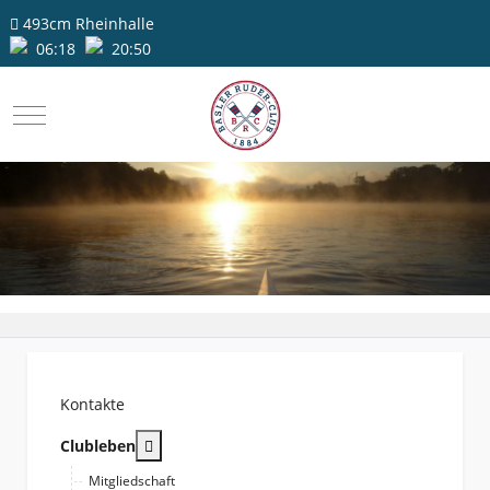
493cm
Rheinhalle
06:18
20:50
Mobile Menu Toggle
Kontakte
More about: Clubleben
Clubleben
Mitgliedschaft